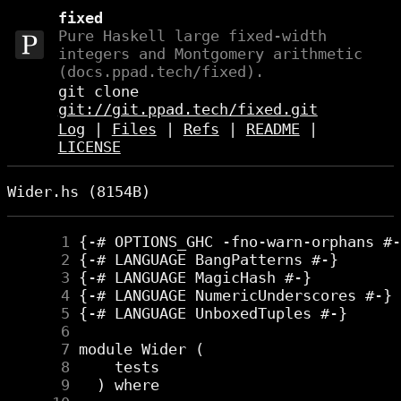
fixed
Pure Haskell large fixed-width
integers and Montgomery arithmetic
(docs.ppad.tech/fixed).
git clone
git://git.ppad.tech/fixed.git
Log
|
Files
|
Refs
|
README
|
LICENSE
Wider.hs (8154B)
      1
      2
      3
      4
      5
      6
      7
      8
      9