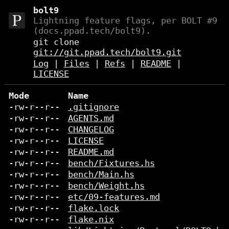
bolt9
Lightning feature flags, per BOLT #9
(docs.ppad.tech/bolt9).
git clone
git://git.ppad.tech/bolt9.git
Log
|
Files
|
Refs
|
README
|
LICENSE
Mode
Name
-rw-r--r--
.gitignore
-rw-r--r--
AGENTS.md
-rw-r--r--
CHANGELOG
-rw-r--r--
LICENSE
-rw-r--r--
README.md
-rw-r--r--
bench/Fixtures.hs
-rw-r--r--
bench/Main.hs
-rw-r--r--
bench/Weight.hs
-rw-r--r--
etc/09-features.md
-rw-r--r--
flake.lock
-rw-r--r--
flake.nix