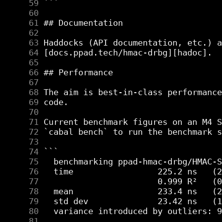
     59
     60
     61
     62
     63
     64
     65
     66
     67
     68
     69
     70
     71
     72
     73
     74
     75
     76
     77
     78
     79
     80
     81