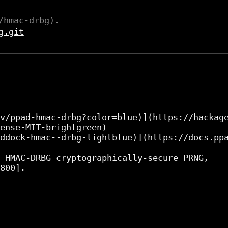
/hmac-drbg).
g.git