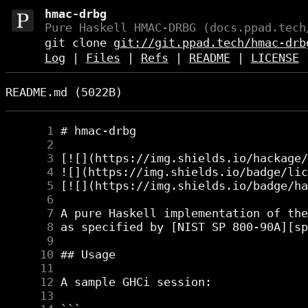
hmac-drbg
Pure Haskell HMAC-DRBG (docs.ppad.tech
git clone
git://git.ppad.tech/hmac-drb
Log
|
Files
|
Refs
|
README
|
LICENSE
README.md (5022B)
      1
      2
      3
      4
      5
      6
      7
      8
      9
     10
     11
     12
     13