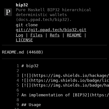
bip32
Pure Haskell BIP32 hierarchical
deterministic wallets
(docs.ppad.tech/bip32).
git clone
git://git.ppad.tech/bip32.git
Log
|
Files
|
Refs
|
README
|
LICENSE
README.md (4468B)
      1
      2
      3
      4
      5
      6
      7
      8
      9